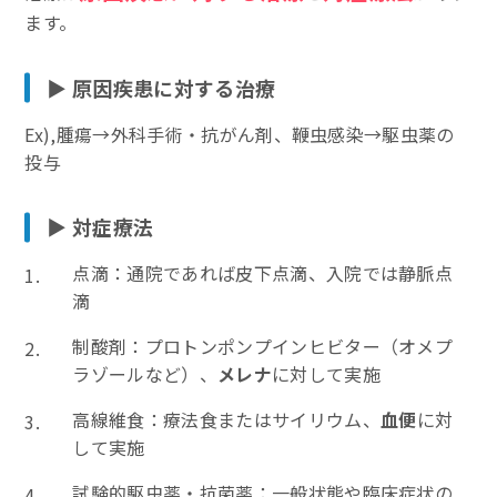
ます。
▶︎ 原因疾患に対する治療
Ex),腫瘍→外科手術・抗がん剤、鞭虫感染→駆虫薬の
投与
▶︎ 対症療法
点滴：通院であれば皮下点滴、入院では静脈点
滴
制酸剤：プロトンポンプインヒビター（オメプ
ラゾールなど）、
メレナ
に対して実施
高線維食：療法食またはサイリウム、
血便
に対
して実施
試験的駆虫薬・抗菌薬
：一般状態や臨床症状の