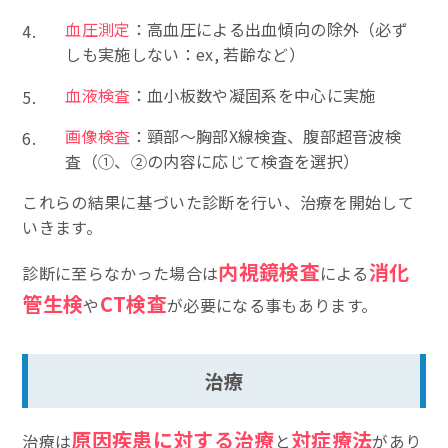
血圧測定
：高血圧による出血傾向の除外（必ず
しも実施しない：ex, 若齢など）
血液検査
：血小板数や凝固系を中心に実施
画像検査
：頸部〜胸部X線検査、腹部超音波検
査（①、②の内容に応じて検査を選択）
これらの結果に基づいた診断を行い、治療を開始して
いきます。
内視鏡検査
消化
診断に至らなかった場合は
による
管生検
CT検査
や
が必要になる事もあります。
治療
原因疾患に対する治療
対症療法
治療は
と
があり