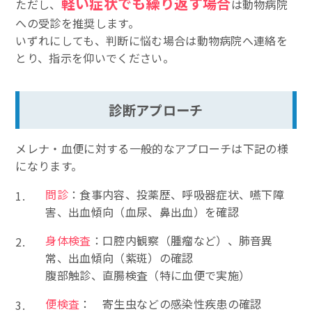
軽い症状でも繰り返す場合
ただし、
は動物病院
への受診を推奨します。
いずれにしても、判断に悩む場合は動物病院へ連絡を
とり、指示を仰いでください。
診断アプローチ
メレナ・血便に対する一般的なアプローチは下記の様
になります。
問診
：食事内容、投薬歴、呼吸器症状、嚥下障
害、出血傾向（血尿、鼻出血）を確認
身体検査
：口腔内観察（腫瘤など）、肺音異
常、出血傾向（紫斑）の確認
腹部触診、直腸検査（特に血便で実施）
便検査
： 寄生虫などの感染性疾患の確認